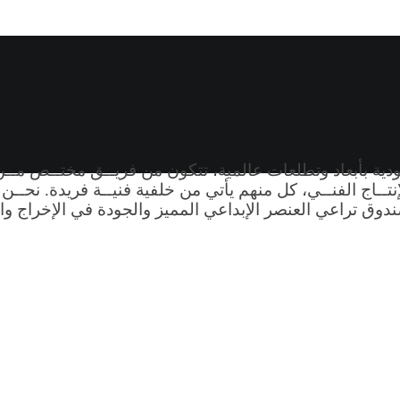
بداع في عام 2017 وهي شركة سعودية بأبعاد وتطلعات عالمية، تتكون من فريــق
مجال الإعــلان والإنتــاج الفنــي، كل منهم يأتي من خلفية فنيــة فريدة. ن
ندوق تراعي العنصر الإبداعي المميز والجودة في الإخراج وا