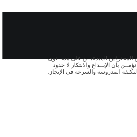
 مختــص مــن المحترفين المبدعيــن على مســتوى
حــن نؤمــن بأن الإبــداع والابتكار لا حدود
لتكلفة المدروسة والسرعة في الإنجاز.