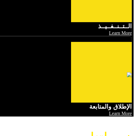
الــتــنــفــيــذ
Learn More
الإطلاق والمتابعة
Learn More