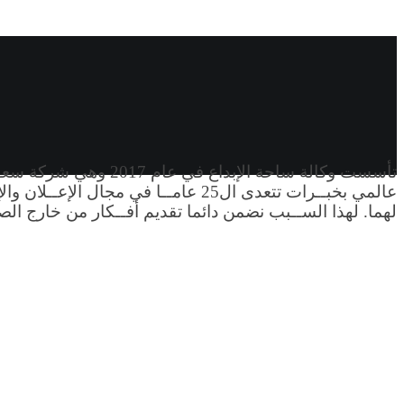
تأسست وكالة ساحة الإ
عالمي بخبــرات تتعدى ال25 عامــا في 
لهما. لهذا الســبب نضمن دائما تقديم أفــكار من خارج الص